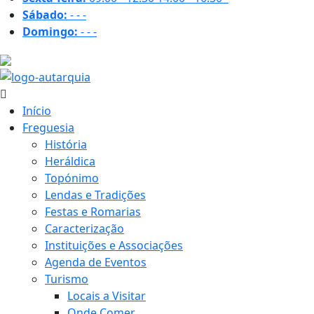
Sábado:
-
-
-
Domingo:
-
-
-
28.4 ºC
Início
Freguesia
História
Heráldica
Topónimo
Lendas e Tradições
Festas e Romarias
Caracterização
Instituições e Associações
Agenda de Eventos
Turismo
Locais a Visitar
Onde Comer