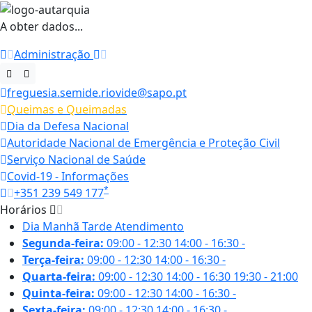
A obter dados...
Administração
freguesia.semide.riovide@sapo.pt
Queimas e Queimadas
Dia da Defesa Nacional
Autoridade Nacional de Emergência e Proteção Civil
Serviço Nacional de Saúde
Covid-19 - Informações
*
+351 239 549 177
Horários
Dia
Manhã
Tarde
Atendimento
Segunda-feira:
09:00 - 12:30
14:00 - 16:30
-
Terça-feira:
09:00 - 12:30
14:00 - 16:30
-
Quarta-feira:
09:00 - 12:30
14:00 - 16:30
19:30 - 21:00
Quinta-feira:
09:00 - 12:30
14:00 - 16:30
-
Sexta-feira:
09:00 - 12:30
14:00 - 16:30
-