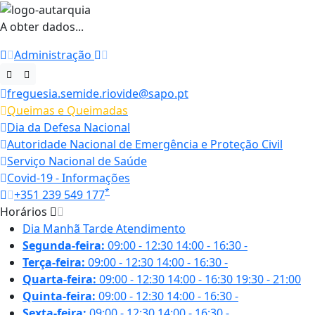
A obter dados...
Administração
freguesia.semide.riovide@sapo.pt
Queimas e Queimadas
Dia da Defesa Nacional
Autoridade Nacional de Emergência e Proteção Civil
Serviço Nacional de Saúde
Covid-19 - Informações
*
+351 239 549 177
Horários
Dia
Manhã
Tarde
Atendimento
Segunda-feira:
09:00 - 12:30
14:00 - 16:30
-
Terça-feira:
09:00 - 12:30
14:00 - 16:30
-
Quarta-feira:
09:00 - 12:30
14:00 - 16:30
19:30 - 21:00
Quinta-feira:
09:00 - 12:30
14:00 - 16:30
-
Sexta-feira:
09:00 - 12:30
14:00 - 16:30
-