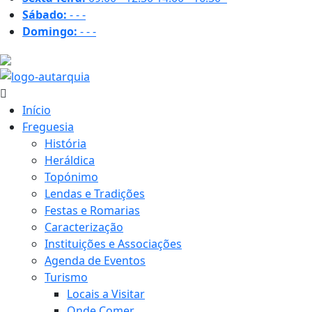
Sábado:
-
-
-
Domingo:
-
-
-
27.2 ºC
Início
Freguesia
História
Heráldica
Topónimo
Lendas e Tradições
Festas e Romarias
Caracterização
Instituições e Associações
Agenda de Eventos
Turismo
Locais a Visitar
Onde Comer