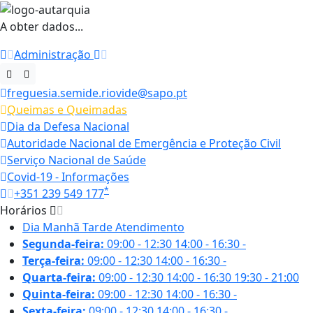
A obter dados...
Administração
freguesia.semide.riovide@sapo.pt
Queimas e Queimadas
Dia da Defesa Nacional
Autoridade Nacional de Emergência e Proteção Civil
Serviço Nacional de Saúde
Covid-19 - Informações
*
+351 239 549 177
Horários
Dia
Manhã
Tarde
Atendimento
Segunda-feira:
09:00 - 12:30
14:00 - 16:30
-
Terça-feira:
09:00 - 12:30
14:00 - 16:30
-
Quarta-feira:
09:00 - 12:30
14:00 - 16:30
19:30 - 21:00
Quinta-feira:
09:00 - 12:30
14:00 - 16:30
-
Sexta-feira:
09:00 - 12:30
14:00 - 16:30
-