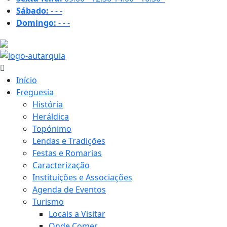
Sábado:
-
-
-
Domingo:
-
-
-
23 ºC
Início
Freguesia
História
Heráldica
Topónimo
Lendas e Tradições
Festas e Romarias
Caracterização
Instituições e Associações
Agenda de Eventos
Turismo
Locais a Visitar
Onde Comer