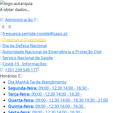
A obter dados...
Administração
freguesia.semide.riovide@sapo.pt
Queimas e Queimadas
Dia da Defesa Nacional
Autoridade Nacional de Emergência e Proteção Civil
Serviço Nacional de Saúde
Covid-19 - Informações
*
+351 239 549 177
Horários
Dia
Manhã
Tarde
Atendimento
Segunda-feira:
09:00 - 12:30
14:00 - 16:30
-
Terça-feira:
09:00 - 12:30
14:00 - 16:30
-
Quarta-feira:
09:00 - 12:30
14:00 - 16:30
19:30 - 21:00
Quinta-feira:
09:00 - 12:30
14:00 - 16:30
-
Sexta-feira:
09:00 - 12:30
14:00 - 16:30
-