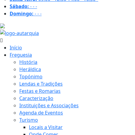
Sábado:
-
-
-
Domingo:
-
-
-
25.1 ºC
Início
Freguesia
História
Heráldica
Topónimo
Lendas e Tradições
Festas e Romarias
Caracterização
Instituições e Associações
Agenda de Eventos
Turismo
Locais a Visitar
Onde Comer