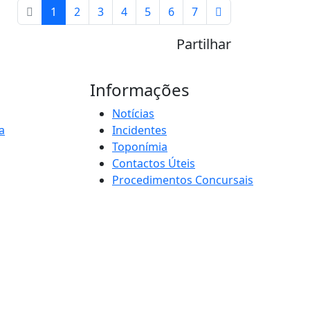
1
2
3
4
5
6
7
Partilhar
Informações
Notícias
a
Incidentes
Toponímia
Contactos Úteis
Procedimentos Concursais