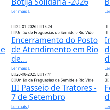
Botija Solidária -2026
B
Ler mais
Le
22-01-2026
15:24
e
União de Freguesias de Semide e Rio Vide
Encerramento do Posto
I
de
de Atendimento em Rio
d
de...
d
Ler mais
Le
20-08-2025
17:41
e
União de Freguesias de Semide e Rio Vide
III Passeio de Tratores -
F
7 de Setembro
d
Ler mais
Le