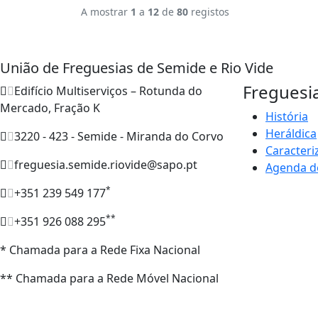
A mostrar
1
a
12
de
80
registos
União de Freguesias de Semide e Rio Vide
Freguesi
Edifício Multiserviços – Rotunda do
Mercado, Fração K
História
Heráldica
3220 - 423 - Semide - Miranda do Corvo
Caracteri
freguesia.semide.riovide@sapo.pt
Agenda d
*
+351 239 549 177
**
+351 926 088 295
* Chamada para a Rede Fixa Nacional
** Chamada para a Rede Móvel Nacional