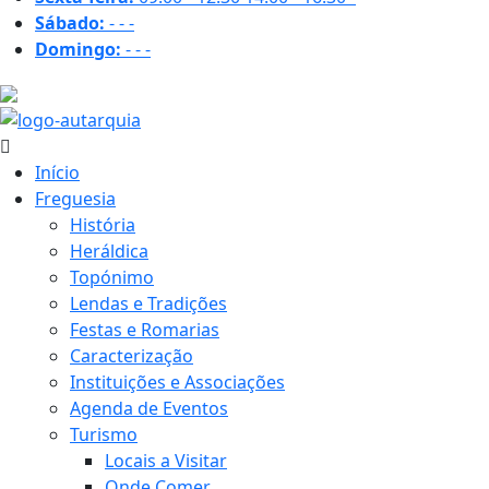
Sábado:
-
-
-
Domingo:
-
-
-
33.8 ºC
Início
Freguesia
História
Heráldica
Topónimo
Lendas e Tradições
Festas e Romarias
Caracterização
Instituições e Associações
Agenda de Eventos
Turismo
Locais a Visitar
Onde Comer