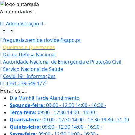
A obter dados...
Administração
freguesia.semide.riovide@sapo.pt
Queimas e Queimadas
Dia da Defesa Nacional
Autoridade Nacional de Emergência e Proteção Civil
Serviço Nacional de Saúde
Covid-19 - Informações
*
+351 239 549 177
Horários
Dia
Manhã
Tarde
Atendimento
Segunda-feira:
09:00 - 12:30
14:00 - 16:30
-
Terça-feira:
09:00 - 12:30
14:00 - 16:30
-
Quarta-feira:
09:00 - 12:30
14:00 - 16:30
19:30 - 21:00
Quinta-feira:
09:00 - 12:30
14:00 - 16:30
-
Sexta-feira:
09:00 - 12:30
14:00 - 16:30
-