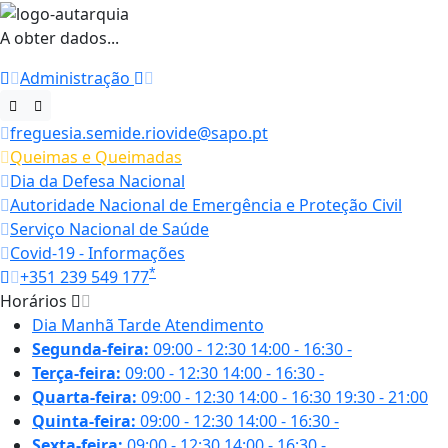
A obter dados...
Administração
freguesia.semide.riovide@sapo.pt
Queimas e Queimadas
Dia da Defesa Nacional
Autoridade Nacional de Emergência e Proteção Civil
Serviço Nacional de Saúde
Covid-19 - Informações
*
+351 239 549 177
Horários
Dia
Manhã
Tarde
Atendimento
Segunda-feira:
09:00 - 12:30
14:00 - 16:30
-
Terça-feira:
09:00 - 12:30
14:00 - 16:30
-
Quarta-feira:
09:00 - 12:30
14:00 - 16:30
19:30 - 21:00
Quinta-feira:
09:00 - 12:30
14:00 - 16:30
-
Sexta-feira:
09:00 - 12:30
14:00 - 16:30
-