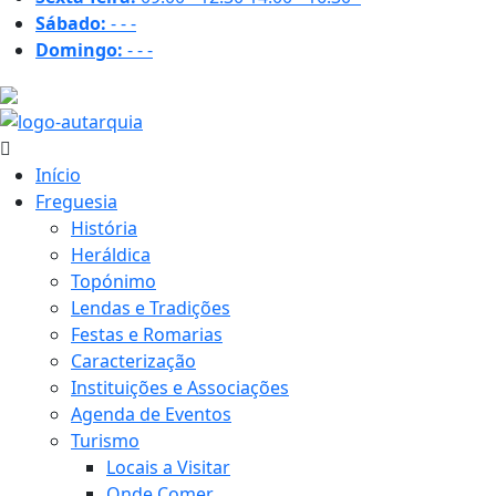
Sábado:
-
-
-
Domingo:
-
-
-
30.5 ºC
Início
Freguesia
História
Heráldica
Topónimo
Lendas e Tradições
Festas e Romarias
Caracterização
Instituições e Associações
Agenda de Eventos
Turismo
Locais a Visitar
Onde Comer