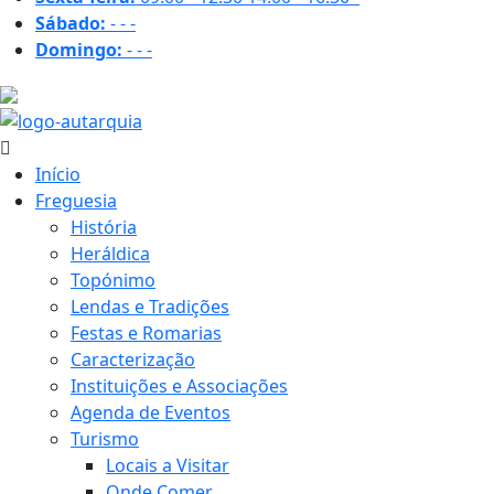
Sábado:
-
-
-
Domingo:
-
-
-
23.7 ºC
Início
Freguesia
História
Heráldica
Topónimo
Lendas e Tradições
Festas e Romarias
Caracterização
Instituições e Associações
Agenda de Eventos
Turismo
Locais a Visitar
Onde Comer