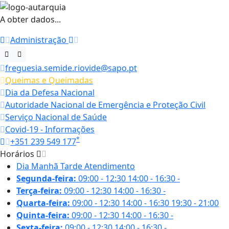
A obter dados...
Administração
freguesia.semide.riovide@sapo.pt
Queimas e Queimadas
Dia da Defesa Nacional
Autoridade Nacional de Emergência e Proteção Civil
Serviço Nacional de Saúde
Covid-19 - Informações
*
+351 239 549 177
Horários
Dia
Manhã
Tarde
Atendimento
Segunda-feira:
09:00 - 12:30
14:00 - 16:30
-
Terça-feira:
09:00 - 12:30
14:00 - 16:30
-
Quarta-feira:
09:00 - 12:30
14:00 - 16:30
19:30 - 21:00
Quinta-feira:
09:00 - 12:30
14:00 - 16:30
-
Sexta-feira:
09:00 - 12:30
14:00 - 16:30
-