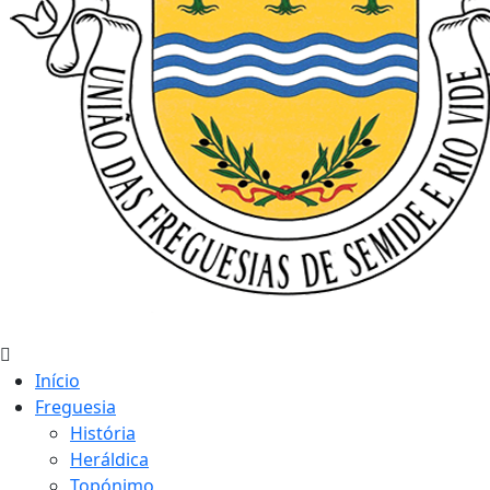
Início
Freguesia
História
Heráldica
Topónimo