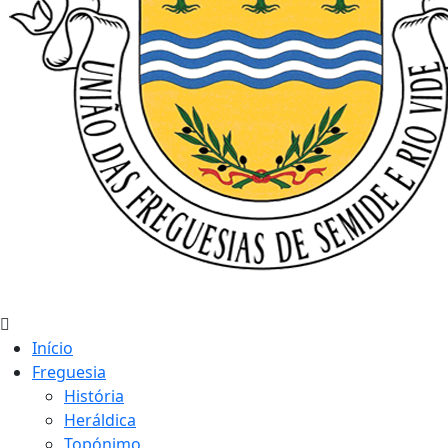
Início
Freguesia
História
Heráldica
Topónimo