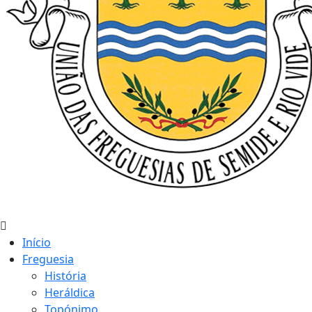
Início
Freguesia
História
Heráldica
Topónimo