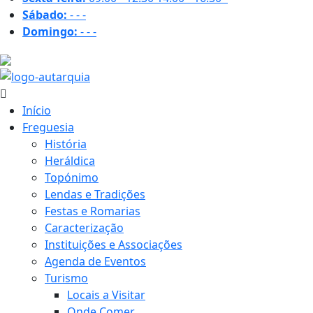
Sábado:
-
-
-
Domingo:
-
-
-
32.5 ºC
Início
Freguesia
História
Heráldica
Topónimo
Lendas e Tradições
Festas e Romarias
Caracterização
Instituições e Associações
Agenda de Eventos
Turismo
Locais a Visitar
Onde Comer