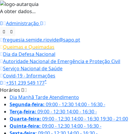
A obter dados...
Administração
freguesia.semide.riovide@sapo.pt
Queimas e Queimadas
Dia da Defesa Nacional
Autoridade Nacional de Emergência e Proteção Civil
Serviço Nacional de Saúde
Covid-19 - Informações
*
+351 239 549 177
Horários
Dia
Manhã
Tarde
Atendimento
Segunda-feira:
09:00 - 12:30
14:00 - 16:30
-
Terça-feira:
09:00 - 12:30
14:00 - 16:30
-
Quarta-feira:
09:00 - 12:30
14:00 - 16:30
19:30 - 21:00
Quinta-feira:
09:00 - 12:30
14:00 - 16:30
-
Sexta-feira:
09:00 - 12:30
14:00 - 16:30
-